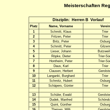
Meisterschaften Reg
Disziplin:
Herren B
Vorlauf
Platz
Name, Vorname
Verein
1
Schmitt, Klaus
Trier
2
Fritzen, Peter
Trier
3
Britz, Peter
Osbur
4
Schmitt, Peter
Gilze
5
Lieser, Johann
Butzweil
6
Röpke, Dieter
Trier-Sü
7
Hontheim, Peter
Trier-Sü
8
Daus, Karl
Trier
9
Clausen, Herbert
Gerolste
10
Langanki, Burghard
Trier
11
Schmitz, Hubert
Osbur
12
Schäpers, Günter
Trier
13
Schüler, Ewald
Gerolste
14
Dudek, Manfred
Schöndo
15
Quint, Günther
Osbur
16
Theisen, Willi
Gerolste