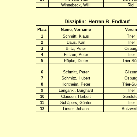
Winnebeck, Willi
Riol
Disziplin:
Herren B
Endlauf
Platz
Name, Vorname
Verein
1
Schmitt, Klaus
Trier
2
Daus, Karl
Trier
3
Britz, Peter
Osbur
4
Fritzen, Peter
Trier
5
Röpke, Dieter
Trier-Sü
6
Schmitt, Peter
Gilze
7
Schmitz, Hubert
Osbur
8
Hontheim, Peter
Trier-Sü
9
Langanki, Burghard
Trier
10
Clausen, Herbert
Gerolste
11
Schäpers, Günter
Trier
12
Lieser, Johann
Butzweil