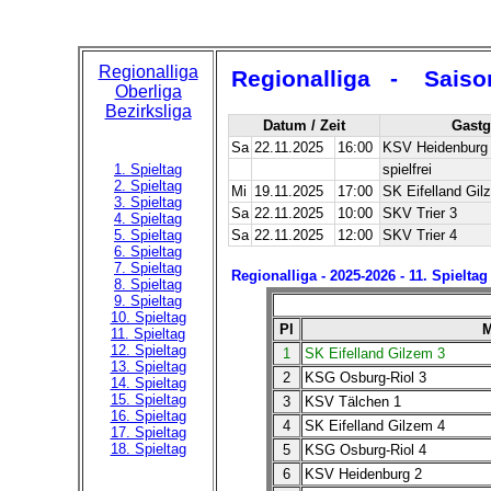
Regionalliga
Regionalliga - Saiso
Oberliga
Bezirksliga
Datum / Zeit
Gastg
Sa
22.11.2025
16:00
KSV Heidenburg
1. Spieltag
spielfrei
2. Spieltag
Mi
19.11.2025
17:00
SK Eifelland Gil
3. Spieltag
Sa
22.11.2025
10:00
SKV Trier 3
4. Spieltag
5. Spieltag
Sa
22.11.2025
12:00
SKV Trier 4
6. Spieltag
7. Spieltag
Regionalliga - 2025-2026 - 11. Spieltag 
8. Spieltag
9. Spieltag
10. Spieltag
Pl
M
11. Spieltag
12. Spieltag
1
SK Eifelland Gilzem 3
13. Spieltag
2
KSG Osburg-Riol 3
14. Spieltag
15. Spieltag
3
KSV Tälchen 1
16. Spieltag
4
SK Eifelland Gilzem 4
17. Spieltag
18. Spieltag
5
KSG Osburg-Riol 4
6
KSV Heidenburg 2