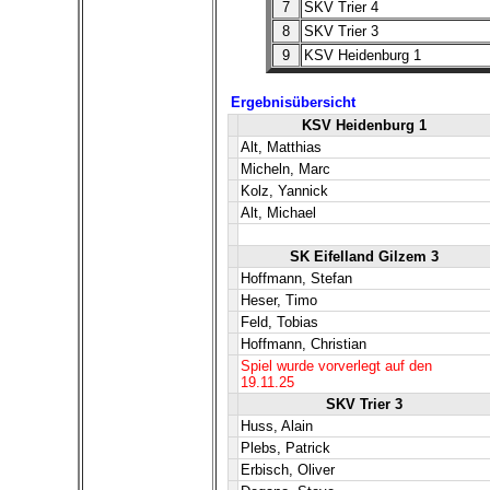
7
SKV Trier 4
8
SKV Trier 3
9
KSV Heidenburg 1
Ergebnisübersicht
KSV Heidenburg 1
Alt, Matthias
Micheln, Marc
Kolz, Yannick
Alt, Michael
SK Eifelland Gilzem 3
Hoffmann, Stefan
Heser, Timo
Feld, Tobias
Hoffmann, Christian
Spiel wurde vorverlegt auf den
19.11.25
SKV Trier 3
Huss, Alain
Plebs, Patrick
Erbisch, Oliver